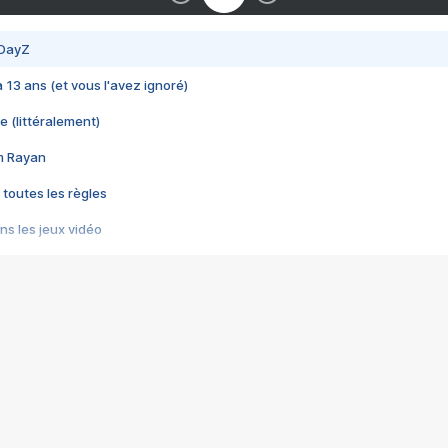
 DayZ
 a 13 ans (et vous l'avez ignoré)
e (littéralement)
im Rayan
 toutes les règles
s les jeux vidéo
us choquant de Rockstar ? - Le scandale BULLY
e plus moche de Steam
du RÊVE tourne au CAUCHEMAR
pendant 8 heures
it… à tort
umiliés par un jeu vidéo