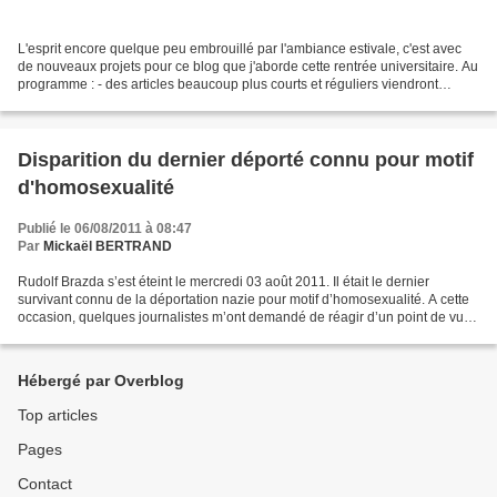
L'esprit encore quelque peu embrouillé par l'ambiance estivale, c'est avec
de nouveaux projets pour ce blog que j'aborde cette rentrée universitaire. Au
programme : - des articles beaucoup plus courts et réguliers viendront
compléter les articles de fond....
Disparition du dernier déporté connu pour motif
d'homosexualité
Publié le 06/08/2011 à 08:47
Par
Mickaël BERTRAND
Rudolf Brazda s’est éteint le mercredi 03 août 2011. Il était le dernier
survivant connu de la déportation nazie pour motif d’homosexualité. A cette
occasion, quelques journalistes m’ont demandé de réagir d’un point de vue
historien, mais aussi mémoriel...
Hébergé par Overblog
Top articles
Pages
Contact