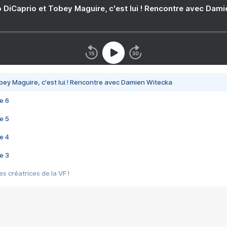
 DiCaprio et Tobey Maguire, c'est lui ! Rencontre avec Dam
bey Maguire, c'est lui ! Rencontre avec Damien Witecka
e 6
e 5
e 4
e 3
s créatrices de la VF !
e 2
e 1