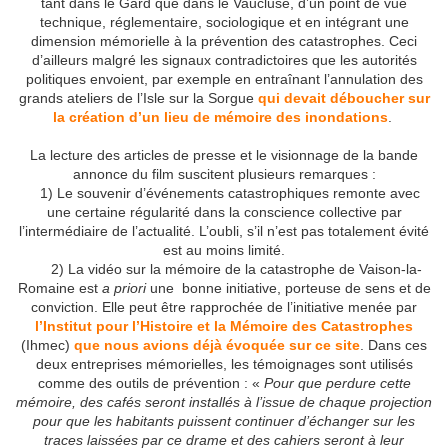
tant dans le Gard que dans le Vaucluse, d’un point de vue
technique, réglementaire, sociologique et en intégrant une
dimension mémorielle à la prévention des catastrophes. Ceci
d’ailleurs malgré les signaux contradictoires que les autorités
politiques envoient, par exemple en entraînant l’annulation des
grands ateliers de l’Isle sur la Sorgue
qui devait déboucher sur
la création d’un lieu de mémoire des inondations
.
La lecture des articles de presse et le visionnage de la bande
annonce du film suscitent plusieurs remarques :
1) Le souvenir d’événements catastrophiques remonte avec
une certaine régularité dans la conscience collective par
l’intermédiaire de l’actualité. L’oubli, s’il n’est pas totalement évité
est au moins limité.
2) La vidéo sur la mémoire de la catastrophe de Vaison-la-
Romaine est
a priori
une bonne initiative, porteuse de sens et de
conviction. Elle peut être rapprochée de l’initiative menée par
l’Institut pour l’Histoire et la Mémoire des Catastrophes
(Ihmec)
que nous avions déjà évoquée sur ce site
. Dans ces
deux entreprises mémorielles, les témoignages sont utilisés
comme des outils de prévention : «
Pour que perdure cette
mémoire, des cafés seront installés à l’issue de chaque projection
pour que les habitants puissent continuer d’échanger sur les
traces laissées par ce drame et des cahiers seront à leur