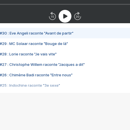
#30 : Eve Angeli raconte "Avant de partir"
#29 : MC Solaar raconte "Bouge de là"
28 : Lorie raconte "Je vais vite"
#27 : Christophe Willem raconte "Jacques a dit"
#26 : Chimène Badi raconte "Entre nous"
#25 : Indochine raconte "3e sexe"
#24 : Zaho raconte "C'est chelou"
#23 : Patrick Bruel raconte "Au café des délices"
#22 : Kyo raconte "Le chemin"
#21 : Nolwenn Leroy raconte "Cassé"