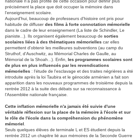
nationale n'a pas profité de cette occasion pour définir plus
précisément la place que doit occuper la mémoire dans
l'enseignement scolaire.
Aujourd'hui, beaucoup de professeurs d'histoire ont pris pour
habitude de diffuser
des films à forte connotation mémorielle
dans le cadre de leur enseignement (La liste de Schindler, Le
pianiste...). Ils organisent également beaucoup de
sorties
scolaires liées à des thématiques mémorielles
car elles
permettent d'obtenir les meilleures subventions (au camp du
Struthof, d'Auschwitz, au Mémorial Charles de Gaulle, au
Mémorial de la Shoah...). Enfin,
les programmes scolaires sont
de plus en plus influencés par les revendications
mémorielles
: l'étude de l'esclavage et des traites négrières a été
introduite après la loi Taubira et le génocide arménien a fait son
apparition dans les nouveaux programmes de troisième depuis la
rentrée 2012 à la suite des débats sur sa reconnaissance à
l'Assemblée nationale française.
C
ette inflation mémorielle n'a jamais été suivie d'une
véritable réflexion sur la place de la mémoire à l'école et sur
le rôle de l'école dans la compréhension du phénomène
mémoriel
.
Seuls quelques élèves de terminale L et ES étudient depuis la
rentrée 2012 un chapitre lié aux mémoires de la Seconde Guerre