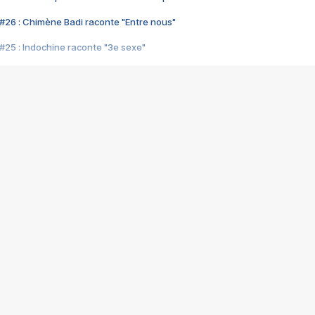
#26 : Chimène Badi raconte "Entre nous"
#25 : Indochine raconte "3e sexe"
#24 : Zaho raconte "C'est chelou"
#23 : Patrick Bruel raconte "Au café des délices"
#22 : Kyo raconte "Le chemin"
#21 : Nolwenn Leroy raconte "Cassé"
#20 : Patrick Hernandez raconte "Born to be alive"
#19 : Lorie raconte "Près de moi"
#18 : Michael Jones raconte "A nos actes manqués" (avec Jean-Jacque
#17 : Khaled raconte "Aïcha"
#16 : Corneille raconte "Parce qu'on vient de loin"
#15 : Indochine raconte "L'aventurier"