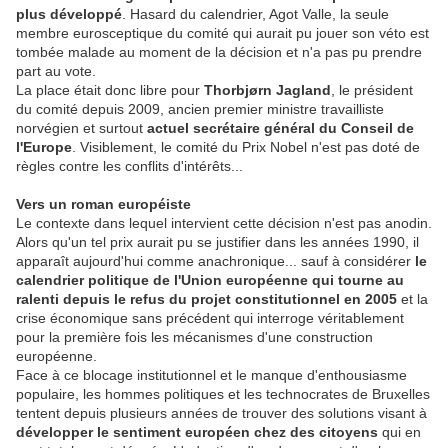
plus développé
. Hasard du calendrier, Agot Valle, la seule
membre eurosceptique du comité qui aurait pu jouer son véto est
tombée malade au moment de la décision et n'a pas pu prendre
part au vote.
La place était donc libre pour
Thorbjørn Jagland
, le président
du comité depuis 2009, ancien premier ministre travailliste
norvégien et surtout
actuel secrétaire général du Conseil de
l'Europe
. Visiblement, le comité du Prix Nobel n'est pas doté de
règles contre les conflits d'intérêts...
Vers un roman européiste
Le contexte dans lequel intervient cette décision n'est pas anodin.
Alors qu'un tel prix aurait pu se justifier dans les années 1990, il
apparaît aujourd'hui comme anachronique... sauf à considérer
le
calendrier politique de l'Union européenne qui tourne au
ralenti depuis le refus du projet constitutionnel en 2005
et la
crise économique sans précédent qui interroge véritablement
pour la première fois les mécanismes d'une construction
européenne.
Face à ce blocage institutionnel et le manque d'enthousiasme
populaire, les hommes politiques et les technocrates de Bruxelles
tentent depuis plusieurs années de trouver des solutions visant à
développer le sentiment européen chez des citoyens
qui en