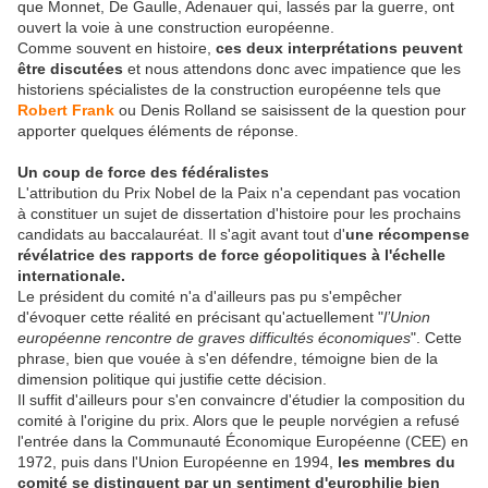
que Monnet, De Gaulle, Adenauer qui, lassés par la guerre, ont
ouvert la voie à une construction européenne.
Comme souvent en histoire,
ces deux interprétations peuvent
être discutées
et nous attendons donc avec impatience que les
historiens spécialistes de la construction européenne tels que
Robert Frank
ou Denis Rolland se saisissent de la question pour
apporter quelques éléments de réponse.
Un coup de force des fédéralistes
L'attribution du Prix Nobel de la Paix n'a cependant pas vocation
à constituer un sujet de dissertation d'histoire pour les prochains
candidats au baccalauréat. Il s'agit avant tout d'
une récompense
révélatrice des rapports de force géopolitiques à l'échelle
internationale.
Le président du comité n'a d'ailleurs pas pu s'empêcher
d'évoquer cette réalité en précisant qu'actuellement "
l’Union
européenne rencontre de graves difficultés économiques
". Cette
phrase, bien que vouée à s'en défendre, témoigne bien de la
dimension politique qui justifie cette décision.
Il suffit d'ailleurs pour s'en convaincre d'étudier la composition du
comité à l'origine du prix. Alors que le peuple norvégien a refusé
l'entrée dans la Communauté Économique Européenne (CEE) en
1972, puis dans l'Union Européenne en 1994,
les membres du
comité se distinguent par un sentiment d'europhilie bien