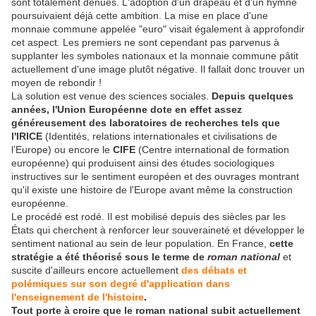
sont totalement dénués. L'adoption d'un drapeau et d'un hymne
poursuivaient déjà cette ambition. La mise en place d'une
monnaie commune appelée "euro" visait également à approfondir
cet aspect. Les premiers ne sont cependant pas parvenus à
supplanter les symboles nationaux et la monnaie commune pâtit
actuellement d'une image plutôt négative. Il fallait donc trouver un
moyen de rebondir !
La solution est venue des sciences sociales.
Depuis quelques
années, l'Union Européenne dote en effet assez
généreusement des laboratoires de recherches tels que
l'IRICE
(Identités, relations internationales et civilisations de
l’Europe) ou encore le
CIFE
(Centre international de formation
européenne) qui produisent ainsi des études sociologiques
instructives sur le sentiment européen et des ouvrages montrant
qu'il existe une histoire de l'Europe avant même la construction
européenne.
Le procédé est rodé. Il est mobilisé depuis des siècles par les
États qui cherchent à renforcer leur souveraineté et développer le
sentiment national au sein de leur population. En France,
cette
stratégie a été théorisé sous le terme de
roman national
et
suscite d'ailleurs encore actuellement
des débats et
polémiques sur son degré d'application dans
l'enseignement de l'histoire
.
Tout porte à croire que le roman national subit actuellement