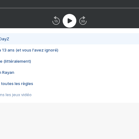
 DayZ
 a 13 ans (et vous l'avez ignoré)
e (littéralement)
im Rayan
 toutes les règles
s les jeux vidéo
us choquant de Rockstar ? - Le scandale BULLY
e plus moche de Steam
du RÊVE tourne au CAUCHEMAR